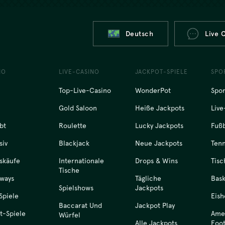
Deutsch
Live 
NO
LIVE-CASINO
JACKPOT-SPIELE
SPO
Top-Live-Casino
WonderPot
Spo
Gold Saloon
Heiße Jackpots
Liv
bt
Roulette
Lucky Jackpots
Fußb
siv
Blackjack
Neue Jackpots
Tenn
skäufe
Internationale
Drops & Wins
Tisc
Tische
ways
Tägliche
Bask
Spielshows
Jackpots
Spiele
Eish
Baccarat Und
Jackpot Play
t-Spiele
Ame
Würfel
Alle Jackpots
Foot