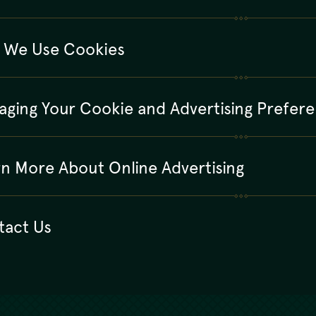
 We Use Cookies
ging Your Cookie and Advertising Prefer
n More About Online Advertising
tact Us