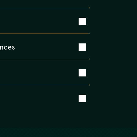
ences